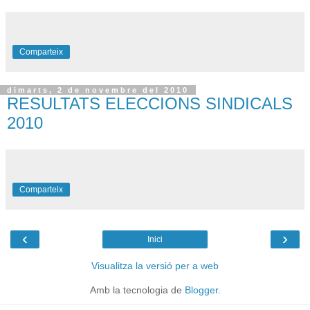
Comparteix
dimarts, 2 de novembre del 2010
RESULTATS ELECCIONS SINDICALS
2010
Comparteix
‹
›
Inici
Visualitza la versió per a web
Amb la tecnologia de
Blogger
.