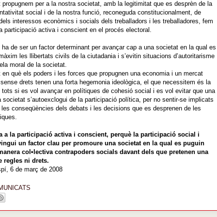
 propugnem per a la nostra societat, amb la legitimitat que es desprèn de la
ntativitat social i de la nostra funció, reconeguda constitucionalment, de
dels interessos econòmics i socials dels treballadors i les treballadores, fem
 participació activa i conscient en el procés electoral.
ó ha de ser un factor determinant per avançar cap a una societat en la qual es
màxim les llibertats civils de la ciutadania i s’evitin situacions d’autoritarisme
tela moral de la societat.
en què els poders i les forces que propugnen una economia i un mercat
 sense drets tenen una forta hegemonia ideològica, el que necessitem és la
e tots si es vol avançar en polítiques de cohesió social i es vol evitar que una
 societat s’autoexclogui de la participació política, per no sentir-se implicats
r les conseqüències dels debats i les decisions que es desprenen de les
tiques.
a la participació activa i conscient, perquè la participació social i
vingui un factor clau per promoure una societat en la qual es puguin
manera col•lectiva contrapoders socials davant dels que pretenen una
 regles ni drets.
pí, 6 de març de 2008
MUNICATS