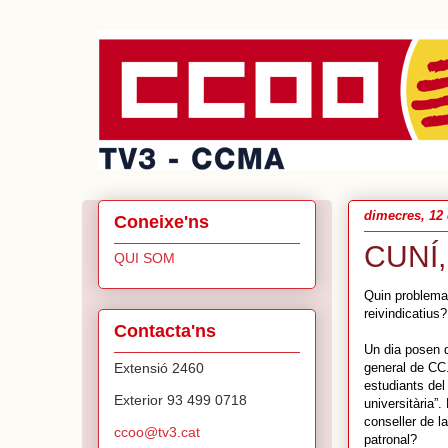
dimecres, 12
Coneixe'ns
CUNÍ,
QUI SOM
Quin problema 
reivindicatius?
Contacta'ns
Un dia posen d
Extensió 2460
general de CC.
estudiants del
Exterior 93 499 0718
universitària”
conseller de l
ccoo@tv3.cat
patronal?