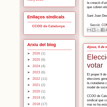
la creació d’u
que cobren el
Sant Joan Des
Enllaços sindicals
Secció:
CO
CCOO de Catalunya
Arxiu del blog
dijous, 6 de 
►
2026
(1)
Elecci
►
2025
(6)
votar
►
2024
(4)
►
2023
(6)
El proper 9 de
►
2022
(11)
eleccions gene
la ciutadania c
►
2021
(2)
model de soci
►
2020
(1)
CCOO de Catal
►
2019
(4)
sindical que c
►
2018
(17)
mai no ha esta