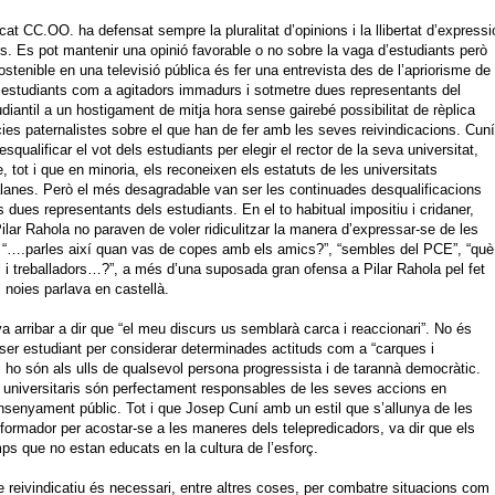
cat CC.OO. ha defensat sempre la pluralitat d’opinions i la llibertat d’expressi
es. Es pot mantenir una opinió favorable o no sobre la vaga d’estudiants però
ostenible en una televisió pública és fer una entrevista des de l’apriorisme de
 estudiants com a agitadors immadurs i sotmetre dues representants del
iantil a un hostigament de mitja hora sense gairebé possibilitat de rèplica
es paternalistes sobre el que han de fer amb les seves reivindicacions. Cuní
squalificar el vot dels estudiants per elegir el rector de la seva universitat,
e, tot i que en minoria, els reconeixen els estatuts de les universitats
lanes. Però el més desagradable van ser les continuades desqualificacions
s dues representants dels estudiants. En el to habitual impositiu i cridaner,
ilar Rahola no paraven de voler ridiculitzar la manera d’expressar-se de les
: “….parles així quan vas de copes amb els amics?”, “sembles del PCE”, “què
al i treballadors…?”, a més d’una suposada gran ofensa a Pilar Rahola pel fet
 noies parlava en castellà.
va arribar a dir que “el meu discurs us semblarà carca i reaccionari”. No és
ser estudiant per considerar determinades actituds com a “carques i
: ho són als ulls de qualsevol persona progressista i de tarannà democràtic.
 universitaris són perfectament responsables de les seves accions en
nsenyament públic. Tot i que Josep Cuní amb un estil que s’allunya de les
nformador per acostar-se a les maneres dels telepredicadors, va dir que els
mps que no estan educats en la cultura de l’esforç.
e reivindicatiu és necessari, entre altres coses, per combatre situacions com