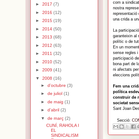
com a sindicat
►
2017
(7)
nostra represe
►
2016
(12)
representació 
una crida a una
►
2015
(19)
►
2014
(50)
La participaci
garanteixin al 
►
2013
(68)
polític o de tu
►
2012
(63)
En un moment 
sense regles i
►
2011
(32)
participació d
►
2010
(52)
bona part de la
ni afectats pe
►
2009
(41)
eleccions polí
▼
2008
(16)
►
d’octubre
(3)
Fem una crida 
política esde
►
de juliol
(1)
construir de 
►
de maig
(1)
societat sense
Sant Joan Des
►
d’abril
(2)
▼
de març
(2)
Secció:
CO
CUNÍ, RAHOLA I
EL
SINDICALISM