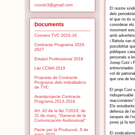
ccootv3@gmail.com
El nostre sindi
dels periodist
el que no és s
Documents
considerar els
moviment estud
Conveni TVC 2015-16
amb advertènci
i Rahola van de
Contracte Programa 2024-
possibilitat qu
2027
públiques cata
personals a le
Estatut Professional 2018
Josep Cuní i P
entrevistades
Llei CCMA 2019
vol dir patron
Proposta de Contracte
que una de les
Programa dels treballadors
de TVC
El propi Cuní 
indispensable 
Avantprojecte Contracte
reaccionàries”
Programa 2013-2016
Els estudiants
Art. 43 de la llei 7/2010, de
defensa de l’e
31 de març, "General de la
tasques de l’i
Comunicación Audiovisual"
joves ja fa te
Pacte per la Producció, 9 de
El sindicalism
març 2010