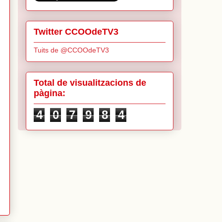
Twitter CCOOdeTV3
Tuits de @CCOOdeTV3
Total de visualitzacions de
pàgina:
4
0
7
9
8
4