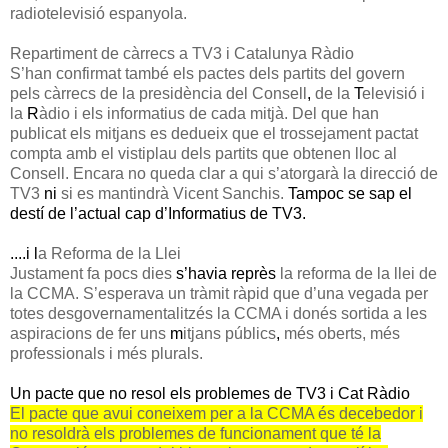
radiotelevisió espanyola.
Repartiment de càrrecs a TV3 i Catalunya Ràdio
S’han confirmat també els pactes dels partits del govern
pels càrrecs de la presidència del Consell
,
de la
T
elevisió i
la
R
àdio i els informatius de cada mitjà. Del que han
publicat els mitjans es dedueix que el trossejament pactat
compta amb el vistiplau dels partits que obtenen lloc al
Consell. Encara no queda clar a qui s’atorgarà la direcció de
TV3
ni
si es mantindrà Vicent Sanchis.
Tampoc se sap el
destí de l’actual cap d’Informatius de TV3.
....i l
a Reforma de la Llei
Justament fa pocs dies
s’havia reprès
la reforma de la llei de
la CCMA. S’esperava un tràmit ràpid que d’una vegada per
totes desgovernamentalitzés la CCMA i donés sortida a les
aspiracions de fer uns
m
itjans públics
,
més oberts, més
professionals i més plurals.
Un pacte que no resol els problemes de TV3 i Cat Ràdio
El pacte que avui coneixem per a la CCMA és decebedor i
no resoldrà els problemes de funcionament que té la