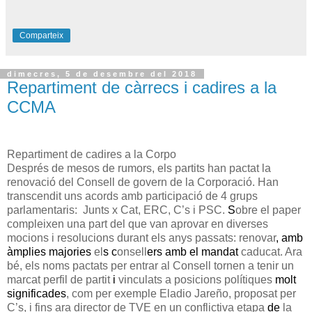
Comparteix
dimecres, 5 de desembre del 2018
Repartiment de càrrecs i cadires a la
CCMA
Repartiment de cadires a la Corpo
Després de mesos de rumors, els partits han pactat la
renovació del Consell de govern de la Corporació. Han
transcendit uns acords amb participació de 4 grups
parlamentaris: Junts x Cat, ERC, C’s i PSC.
S
obre el paper
compleixen una part del que van aprovar en diverses
mocions i resolucions durant els anys passats: renovar
, amb
àmplies majories
el
s
c
onsell
ers
amb el mandat
caducat. Ara
bé, els noms pactats per entrar al Consell tornen a tenir un
marcat perfil de partit
i
vinculats a posicions polítiques
molt
significades
, com per exemple Eladio Jareño, proposat per
C’s, i fins ara director de TVE en un conflictiva etapa
de
la