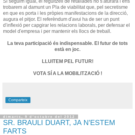
Si seguim igual, el reguitzell de retallades no s'aturarà i ens
trobarem al damunt un Pla de viabilitat que, pel secretisme
en que es porta i les pròpies manifestacions de la direcció,
augura el pitjor. El referèndum d'avui ha de ser un punt
d'inflexió per capgirar les relacions laborals, per defensar el
model d'empresa i per mantenir els llocs de treball.
La teva participació és indispensable. El futur de tots
està en joc.
LLUITEM PEL FUTUR!
VOTA SÍ A LA MOBILITZACIÓ !
Comparteix
dimarts, 9 d’octubre del 2012
SR. BRAULI DUART, JA N’ESTEM
FARTS