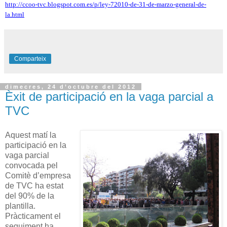
http://ccoo-tvc.blogspot.com.es/p/ley-72010-de-31-de-marzo-general-de-
la.html
Comparteix
dimecres, 24 d’octubre del 2012
Èxit de participació en la vaga parcial a
TVC
Aquest matí la
participació en la
vaga parcial
convocada pel
Comitè d’empresa
de TVC ha estat
del 90% de la
plantilla.
Pràcticament el
seguiment ha