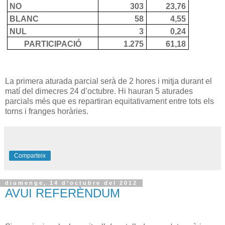
NO
303
23,76
BLANC
58
4,55
NUL
3
0,24
PARTICIPACIÓ
1.275
61,18
La primera aturada parcial serà de 2 hores i mitja durant el
matí del dimecres 24 d’octubre. Hi hauran 5 aturades
parcials més que es repartiran equitativament entre tots els
torns i franges horàries.
Comparteix
diumenge, 14 d’octubre del 2012
AVUI REFERÈNDUM