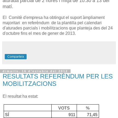
aturada parcial de 2 hores i mitja de 10:30 a 13 del
matí.
El Comitè d'empresa ha obtingut el suport àmpliament
majoritari en referèndum de la plantilla pel calendari
d'aturades parcials i mobilitzacions que planteja des del 24
d'octubre fins el mes de gener de 2013.
Comparteix
dimarts, 16 d’octubre del 2012
RESULTATS REFERÈNDUM PER LES
MOBILITZACIONS
El resultat ha estat:
VOTS
%
SÍ
911
71,45