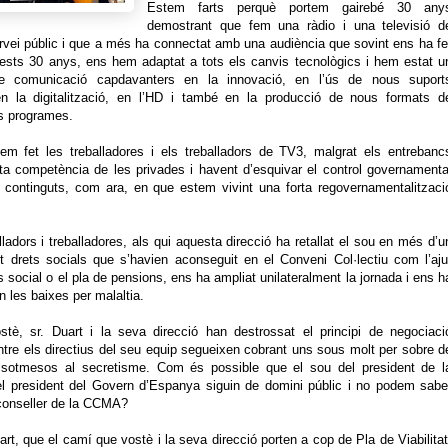
Estem farts perquè portem gairebé 30 any
demostrant que fem una ràdio i una televisió d
ervei públic i que a més ha connectat amb una audiència que sovint ens ha fe
uests 30 anys, ens hem adaptat a tots els canvis tecnològics i hem estat u
e comunicació capdavanters en la innovació, en l’ús de nous suport
en la digitalització, en l’HD i també en la producció de nous formats d
ls programes.
em fet les treballadores i els treballadors de TV3, malgrat els entrebanc
rta competència de les privades i havent d’esquivar el control governamenta
ls continguts, com ara, en que estem vivint una forta regovernamentalitzaci
ladors i treballadores, als qui aquesta direcció ha retallat el sou en més d’u
t drets socials que s’havien aconseguit en el Conveni Col·lectiu com l’aju
ns social o el pla de pensions, ens ha ampliat unilateralment la jornada i ens h
n les baixes per malaltia.
tè, sr. Duart i la seva direcció han destrossat el principi de negociaci
ntre els directius del seu equip segueixen cobrant uns sous molt per sobre d
i sotmesos al secretisme. Com és possible que el sou del president de l
del president del Govern d’Espanya siguin de domini públic i no podem sabe
conseller de la CCMA?
rt, que el camí que vostè i la seva direcció porten a cop de Pla de Viabilitat