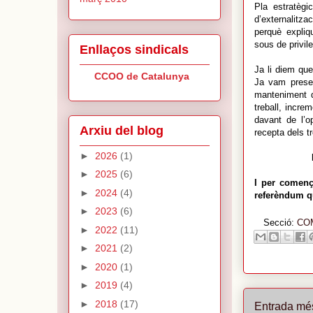
Pla estratègi
d’externalitz
perquè expliq
sous de privile
Enllaços sindicals
Ja li diem qu
CCOO de Catalunya
Ja vam presen
manteniment d
treball, incre
davant de l’o
Arxiu del blog
recepta dels t
►
2026
(1)
►
2025
(6)
I per començ
►
2024
(4)
referèndum qu
►
2023
(6)
Secció:
CO
►
2022
(11)
►
2021
(2)
►
2020
(1)
►
2019
(4)
►
2018
(17)
Entrada mé