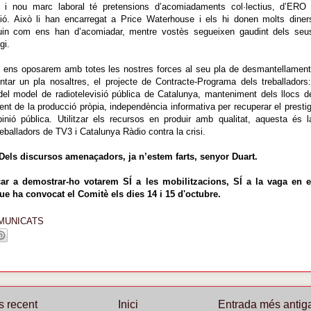
c i nou marc laboral té pretensions d’acomiadaments col·lectius, d’ERO 
ació. Això li han encarregat a Price Waterhouse i els hi donen molts diner
uin com ens han d’acomiadar, mentre vostès segueixen gaudint dels seu
gi.
e ens oposarem amb totes les nostres forces al seu pla de desmantellament
tar un pla nosaltres, el projecte de Contracte-Programa dels treballadors:
el model de radiotelevisió pública de Catalunya, manteniment dels llocs d
ment de la producció pròpia, independència informativa per recuperar el prestig
pinió pública. Utilitzar els recursos en produir amb qualitat, aquesta és l
reballadors de TV3 i Catalunya Ràdio contra la crisi.
Dels discursos amenaçadors, ja n’estem farts, senyor Duart.
ar a demostrar-ho votarem SÍ a les mobilitzacions, SÍ a la vaga en e
e ha convocat el Comitè els dies 14 i 15 d'octubre.
MUNICATS
s recent
Inici
Entrada més antig