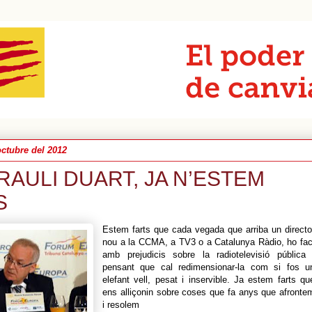
octubre del 2012
RAULI DUART, JA N’ESTEM
S
Estem farts que cada vegada que arriba un directo
nou a la CCMA, a TV3 o a Catalunya Ràdio, ho fac
amb prejudicis sobre la radiotelevisió pública 
pensant que cal redimensionar-la com si fos u
elefant vell, pesat i inservible. Ja estem farts qu
ens alliçonin sobre coses que fa anys que afronte
i resolem