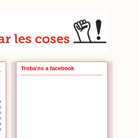
Troba'ns a facebook
r
i
i
n
e
m