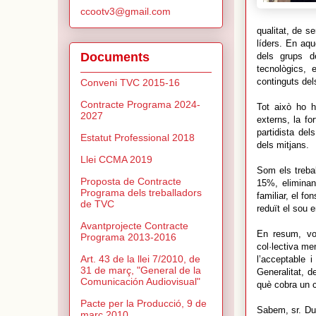
ccootv3@gmail.com
qualitat, de s
líders. En aq
Documents
dels grups d
tecnològics, 
continguts de
Conveni TVC 2015-16
Contracte Programa 2024-
Tot això ho h
2027
externs, la fo
partidista de
Estatut Professional 2018
dels mitjans.
Llei CCMA 2019
Som els trebal
Proposta de Contracte
15%, eliminan
Programa dels treballadors
familiar, el fo
de TVC
reduït el sou e
Avantprojecte Contracte
En resum, vos
Programa 2013-2016
col·lectiva me
Art. 43 de la llei 7/2010, de
l’acceptable 
31 de març, "General de la
Generalitat, 
Comunicación Audiovisual"
què cobra un 
Pacte per la Producció, 9 de
Sabem, sr. Dua
març 2010