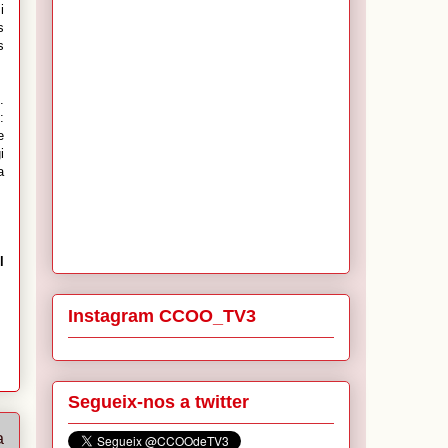
i
s
s
.
:
e
i
a
l
Instagram CCOO_TV3
Segueix-nos a twitter
a