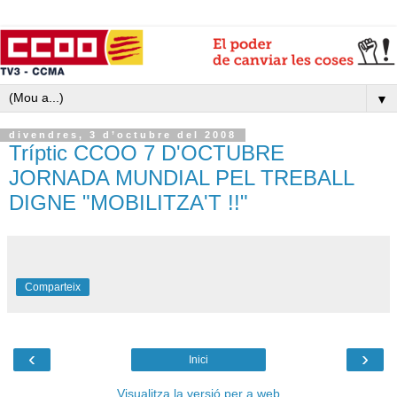
▼
divendres, 3 d’octubre del 2008
Tríptic CCOO 7 D'OCTUBRE
JORNADA MUNDIAL PEL TREBALL
DIGNE "MOBILITZA'T !!"
Comparteix
‹
›
Inici
Visualitza la versió per a web