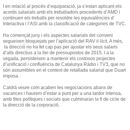
I en relació al procés d’equiparació, ja s’estan aplicant els
acords salarials amb els treballadors procedents d’AMD i
continuen els treballs per resoldre les equivalències d’
Interactiva i l’ASI amb la classificació de categories de TVC.
Ha començat juny i els aspectes salarials del conveni
segueixen bloquejats per l’aplicació del RAV il·lícit. A més,
la direcció no ha fet cap pas per ajustar els seus salaris
d’alts directius a la llei de pressupostos de 2015. I a la
vegada, persisteixen a mantenir els costosos projectes
d’unificació i confluència de Catalunya Ràdio i TV3, que no
són assumibles en el context de retallada salarial que Duart
imposa.
Caldrà veure com acaben les negociacions abans de
vacances i haurem d’estar a punt per a una tardor intensa,
amb fites polítiques i socials que culminaran la fi de cicle de
la direcció de la corporació.