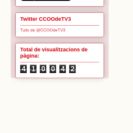
Twitter CCOOdeTV3
Tuits de @CCOOdeTV3
Total de visualitzacions de
pàgina:
4
1
0
0
4
2