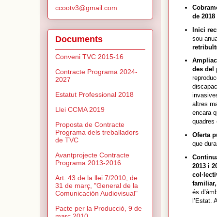
ccootv3@gmail.com
Cobramen
de 2018
Inici re
Documents
sou anua
retribuït
Conveni TVC 2015-16
Ampliaci
des del 
Contracte Programa 2024-
reproduc
2027
discapac
Estatut Professional 2018
invasives
altres ma
Llei CCMA 2019
encara q
quadres 
Proposta de Contracte
Programa dels treballadors
Oferta p
de TVC
que dura
Avantprojecte Contracte
Continua
Programa 2013-2016
2013 i 2
col·lect
Art. 43 de la llei 7/2010, de
familiar,
31 de març, "General de la
és d’àmb
Comunicación Audiovisual"
l’Estat.
A
Pacte per la Producció, 9 de
març 2010