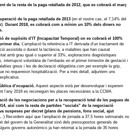
t de la resta de la paga retallada de 2012, que es cobrarà el març
cuperació de la paga retallada de 2013
(en el nostre cas, el 7,14% del
l).
Durant 2018, es cobrarà com a mínim un 10% dels diners no
s.
ó de supòsits d’IT (Incapacitat Temporal) on es cobrarà el 100%
primer dia.
L’ampliació fa referència a IT derivada d’un tractament de
ció assistida o durant la lactància, a malalties que han causat
itat amb grau igual o superior al 33%, exploracions diagnòstiques
, interrupció voluntària de l’embaràs en el primer trimestre de gestació i
lalties greus i les de declaració obligatòria
com per exemple la grip,
ue no requereixin hospitalització. Per a més detall, adjuntem uns
explicatius.
ública d’ocupació.
Aquest aspecte està per desenvolupar i esperem
nt l’any 2018 es reconeguin les places necessàries a la CCMA.
ció de les negociacions per a la recuperació total de les pagues de
014, així com la resta de partides “socials” de la negociació
iva suspeses per decret (plans de pensions, fons social, ajut
.
..) Recordem aquí que l’ampliació de jornada a 37,5 hores setmanals no
it del govern de la Generalitat sinó dels pressupostos generals de
lguns governs autonòmics ja han retornat a la jornada de 35 hores