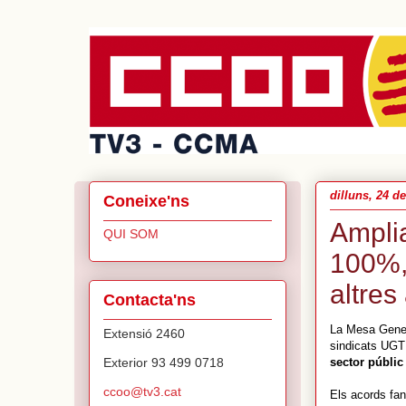
dilluns, 24 de
Coneixe'ns
Amplia
QUI SOM
100%,
altres
Contacta'ns
La Mesa Genera
Extensió 2460
sindicats UGT
Exterior 93 499 0718
sector públic
ccoo@tv3.cat
Els acords fan