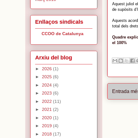
Aquest juliol 
de supòsits d’
Aquests acords
Enllaços sindicals
total dels dret
CCOO de Catalunya
Quadre explic
el 100%
Arxiu del blog
►
2026
(1)
►
2025
(6)
►
2024
(4)
Entrada mé
►
2023
(6)
►
2022
(11)
►
2021
(2)
►
2020
(1)
►
2019
(4)
►
2018
(17)