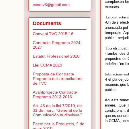
compleixen les
ccootv3@gmail.com
excuses.
La contractació
-Un dels efect
Documents
anunciada pel 
temporals. Aqu
Conveni TVC 2015-16
públic i perju
Contracte Programa 2024-
2027
Tots els indefin
-També ,des d’
Estatut Professional 2018
propostes de 
indefinit “no fix
Llei CCMA 2019
Proposta de Contracte
Jubilacions amb
Programa dels treballadors
-I el pla de j
de TVC
reconeix que l
públics.
Avantprojecte Contracte
Programa 2013-2016
Aquests temes 
enrere,
Que
Art. 43 de la llei 7/2010, de
31 de març, "General de la
condicions i, d
Comunicación Audiovisual"
que es concret
la CCMA,
des
Pacte per la Producció, 9 de
març 2010