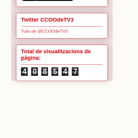
Twitter CCOOdeTV3
Tuits de @CCOOdeTV3
Total de visualitzacions de
pàgina:
4
0
8
5
4
7