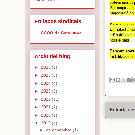
Sobren motius p
Per exigir a l
negociació col
Enllaços sindicals
Preparats per de
El malestar pe
CCOO de Catalunya
i d’instàncies
nostre país.
Estarem atents
Arxiu del blog
mobilitzacions
►
2026
(1)
►
2025
(6)
►
2024
(4)
►
2023
(6)
►
2022
(11)
►
2021
(2)
Entrada mé
►
2020
(1)
▼
2019
(4)
►
de desembre
(1)