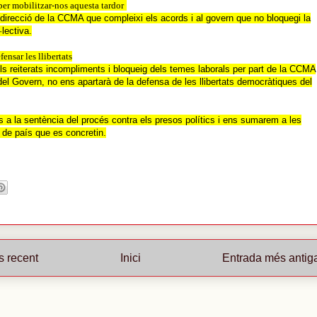
er mobilitzar-nos aquesta tardor
a direcció de la CCMA que compleixi els acords i al govern que no bloquegi la
·lectiva.
fensar les llibertats
ls reiterats incompliments i bloqueig dels temes laborals per part de la CCMA
 del Govern, no ens apartarà de la defensa de les llibertats democràtiques del
 a la sentència del procés contra els presos polítics i ens sumarem a les
 de país que es concretin.
s recent
Inici
Entrada més antig