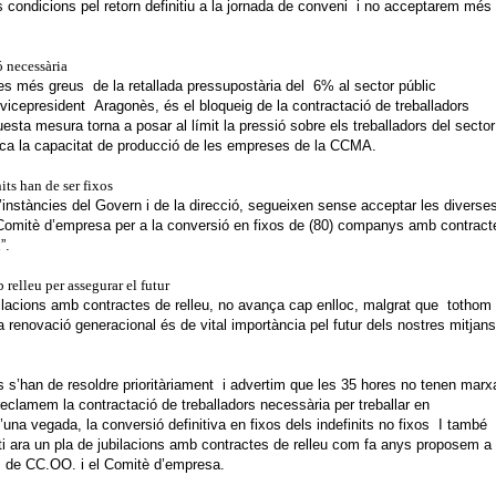
 condicions pel retorn definitiu a la jornada de conveni i no acceptarem més
 necessària
es més greus de la retallada pressupostària del 6% al sector públic
vicepresident Aragonès, és el bloqueig de la contractació de treballadors
esta mesura torna a posar al límit la pressió sobre els treballadors del sector
dica la capacitat de producció de les empreses de la CCMA.
its han de ser fixos
instàncies del Govern i de la direcció, segueixen sense acceptar les diverse
Comitè d’empresa per a la conversió en fixos de (80) companys amb contract
”.
 relleu per assegurar el futur
ubilacions amb contractes de relleu, no avança cap enlloc, malgrat que tothom
a renovació generacional és de vital importància pel futur dels nostres mitjans
s’han de resoldre prioritàriament
i advertim que les 35 hores no tenen marx
reclamem la contractació de treballadors necessària per treballar en
’una vegada, la conversió definitiva en fixos dels indefinits no fixos
I també
i ara un pla de jubilacions amb contractes de relleu com fa anys proposem a
 de CC.OO. i el Comitè d’empresa.