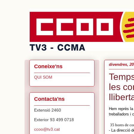
divendres, 20
Coneixe'ns
Temps
QUI SOM
les co
llibert
Contacta'ns
Hem reprès la
Extensió 2460
treballadors i
Exterior 93 499 0718
35 hores de co
ccoo@tv3.cat
- La direcció 