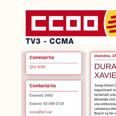
divendres, 13
Coneixe'ns
DURA
QUI SOM
XAVI
Contacta'ns
Josep Antoni D
requeriment no
reclamant una 
Extensió 2460
demanda civil,
Exterior 93 499 0718
una entrevist
campanya elec
ccoo@tv3.cat
Bosch va fer r