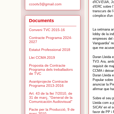
d'ICV-EUiA, Jo
ccootv3@gmail.com
d’ERC sobre l’
transcurs de l’
còmplice d'un 
Documents
La setmana ante
Conveni TVC 2015-16
lobby de la in
Contracte Programa 2024-
empreses del s
2027
Vanguardia” re
que me acuse
Estatut Professional 2018
Duran Lleida e
Llei CCMA 2019
TV3. Ara, amb 
Proposta de Contracte
requisit de ma
Programa dels treballadors
CCMA i deixar 
de TVC
Duran Lleida e
Popular sobre 
Avantprojecte Contracte
anunciar la Pr
Programa 2013-2016
afirmar que ha
Art. 43 de la llei 7/2010, de
31 de març, "General de la
Sobre el seu p
Comunicación Audiovisual"
Lleida com a p
SICAV en el se
Pacte per la Producció, 9 de
favor de PP i 
març 2010