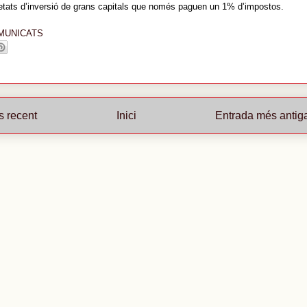
etats d’inversió de grans capitals que només paguen un 1% d’impostos.
MUNICATS
s recent
Inici
Entrada més antig