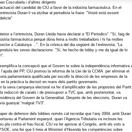
an Coscubiela i d’altres dirigents
actuació del candidat de CIU a favor de la indústria farmacèutica. En el
entrevista Duran li va etzibar al periodista la frase: "Vostè està essent
delicte"
rior a l’entrevista, Duran Lleida havia declarat a “El Periodico”: "Sí, faig de
dústria farmacèutica perquè dóna feina a molts treballadors i hi ha moltes
ector a Catalunya ...". En la crònica del dia següent de l’entrevista, “La
produïa les seves declaracions: "Sí, he hecho de lobby y me da igual de lo
n".
xemplifica la concepció que el Govern te sobre la independència informativa 
l’ajuda del PP, CiU promou la reforma de la Llei de la CCMA per eliminar el
joria parlamentaria qualificada per escollir la direcció de les empreses de la
en la pràctica la decisió en mans dels partits governants.
n la seva campanya electoral va fer d’amplificador de les propostes del Partit
la reducció de canals i de pressupost a TVC que, amb posterioritat, va
esidència del Govern de la Generalitat. Després de les eleccions, Duran va
via guanyat “malgrat TV3”.
aper de defensor dels lobbies només cal recordar que l’any 2004, amb Duran
ortaveu al Parlament espanyol, quan l’Agencia Tributaria va incloure les
u pla contra el frau fiscal, CIU va fer aprovar al Congrés, amb els vots a
PSOE, una llei que li treia al Ministeri d’Hisenda les competències sobre