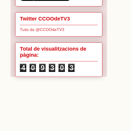
Twitter CCOOdeTV3
Tuits de @CCOOdeTV3
Total de visualitzacions de
pàgina:
4
0
9
3
0
3