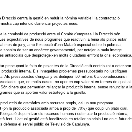
 Direcció centra la gestió en reduir la nòmina variable i la contractació
 mostra cap intenció d'arrencar projectes nous.
e la comissió de producció entre el Comitè d'empresa i la Direcció són
es expectatives de nous programes que reactivin la feina als platós estan
 al mes de juny, amb l'excepció d'una Mataró especial sobre la pobresa,
a sospita de ser un encàrrec governamental, per netejar la mala imatge
ues antisocials que desprotegeixen molts ciutadans enfront la crisi econòmica
ur preocupant la falta de projectes de la Direcció està contribuint a deteriorar
e producció interna. Els innegables problemes pressupostaris no justifiquen
ca. Als pressupostos d'enguany es dediquen 50 milions € a coproduccions i
sociades que, en molts casos, no aporten cap valor ni en termes de qualitat
. Són diners que permetrien rellançar la producció interna, sense renunciar a l
rames que sí aporten valor estratègic a la graella.
a producció de dramàtics amb recursos propis, cal un nou programa
t (on la producció associada arriba a prop del 70%) que ocupi un plató diari.
l'obligació d'optimitzar els recursos humans i estimular la producció interna,
à fent. L'actual gestió està focalitzada en retallar salarials i no en el futur de
s defensa el servei públic de Televisió de Catalunya.