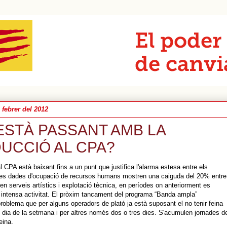
 febrer del 2012
ESTÀ PASSANT AMB LA
UCCIÓ AL CPA?
l CPA està baixant fins a un punt que justifica l'alarma estesa entre els
 Les dades d'ocupació de recursos humans mostren una caiguda del 20% entre
 en serveis artístics i explotació tècnica, en períodes on anteriorment es
 intensa activitat. El pròxim tancament del programa “Banda ampla”
problema que per alguns operadors de plató ja està suposant el no tenir feina
dia de la setmana i per altres només dos o tres dies. S'acumulen jornades d
eina.