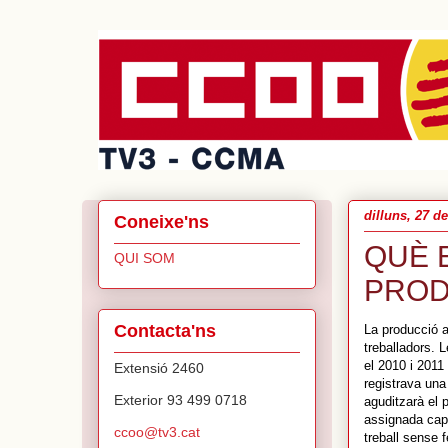
dilluns, 27 de
Coneixe'ns
QUÈ 
QUI SOM
PROD
Contacta'ns
La producció a
treballadors.
el 2010 i 2011
Extensió 2460
registrava una
Exterior 93 499 0718
aguditzarà el 
assignada cap 
ccoo@tv3.cat
treball sense f