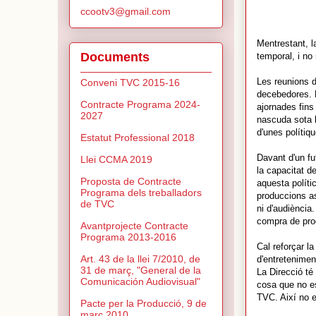
ccootv3@gmail.com
Mentrestant, la
Documents
temporal, i no
Les reunions d
Conveni TVC 2015-16
decebedores. L
Contracte Programa 2024-
ajornades fins
2027
nascuda sota l
d'unes polítiq
Estatut Professional 2018
Davant d'un fut
Llei CCMA 2019
la capacitat d
Proposta de Contracte
aquesta políti
Programa dels treballadors
produccions as
de TVC
ni d'audiència
compra de prog
Avantprojecte Contracte
Programa 2013-2016
Cal reforçar l
Art. 43 de la llei 7/2010, de
d'entretenimen
31 de març, "General de la
La Direcció té 
Comunicación Audiovisual"
cosa que no est
TVC. Així no e
Pacte per la Producció, 9 de
març 2010