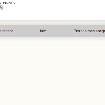
MUNICATS
s recent
Inici
Entrada més antig