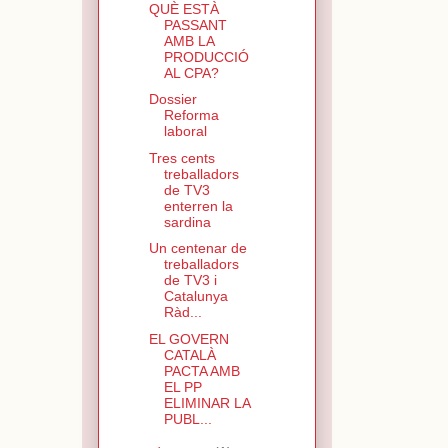
QUÈ ESTÀ
PASSANT
AMB LA
PRODUCCIÓ
AL CPA?
Dossier
Reforma
laboral
Tres cents
treballadors
de TV3
enterren la
sardina
Un centenar de
treballadors
de TV3 i
Catalunya
Ràd...
EL GOVERN
CATALÀ
PACTA AMB
EL PP
ELIMINAR LA
PUBL...