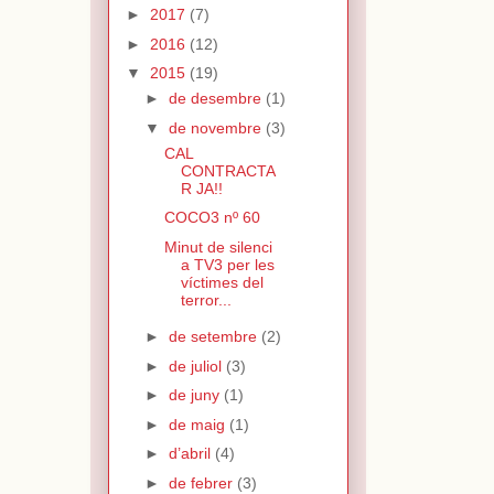
►
2017
(7)
►
2016
(12)
▼
2015
(19)
►
de desembre
(1)
▼
de novembre
(3)
CAL
CONTRACTA
R JA!!
COCO3 nº 60
Minut de silenci
a TV3 per les
víctimes del
terror...
►
de setembre
(2)
►
de juliol
(3)
►
de juny
(1)
►
de maig
(1)
►
d’abril
(4)
►
de febrer
(3)