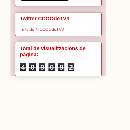
Twitter CCOOdeTV3
Tuits de @CCOOdeTV3
Total de visualitzacions de
pàgina:
4
0
9
0
9
2