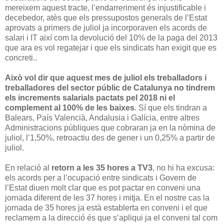
mereixem aquest tracte, l’endarreriment és injustificable i
decebedor, atès que els pressupostos generals de l’Estat
aprovats a primers de juliol ja incorporaven els acords de
salari i IT així com la devolució del 10% de la paga del 2013
que ara es vol regatejar i que els sindicats han exigit que es
concreti..
Això vol dir que aquest mes de juliol els treballadors i
treballadores del sector públic de Catalunya no tindrem
els increments salarials pactats pel 2018 ni el
complement al 100% de les baixes
. Sí que els tindran a
Balears, País Valencià, Andalusia i Galícia, entre altres
Administracions públiques que cobraran ja en la nòmina de
juliol, l’1,50%, retroactiu des de gener i un 0,25% a partir de
juliol.
En relació al
retorn a les 35 hores a TV3
, no hi ha excusa:
els acords per a l’ocupació entre sindicats i Govern de
l’Estat diuen molt clar que es pot pactar en conveni una
jornada diferent de les 37 hores i mitja. En el nostre cas la
jornada de 35 hores ja està establerta en conveni i el que
reclamem a la direcció és que s’apliqui ja el conveni tal com