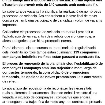
d’interinatge fins a la cobertura de vacant. Durant aquest any
s’haurien de proveir més de 140 vacants amb contracte fix.
La cobertura de vacants ha significat la realització de nombrosos
processos de selecció. Ara ens trobem a la fase final de molts
concursos
,
amb una participació de candidats i volum de vacants
important.
Cal acabar els processos de selecció en marxa i procedir a
l’adjudicació de les vacants i dels rebots que s'originen cap a
altres categories quan hi ha promoció interna.
Paral·lelament, els concursos extraordinaris de regularització
dels indefinits no fixos també estan culminant.
139 companys i
companyes indefinits no fixos estan passant a contracte fix.
El procés de renovació de la plantilla inclou l’estabilització de
companyes i companys amb una trajectòria molt llarga de
contractes temporals, la consolidació de promocions
temporals, les opcions de noves promocions i els contractes
de relleu.
La nova taxa de reposició ha de reconèixer les necessitats
reals
a
diferents departaments i llocs de treball i resoldre d'una
vegada la situació de companyes i companys que encara
arrosseguen una trajectòria de molts anys de contractes precaris