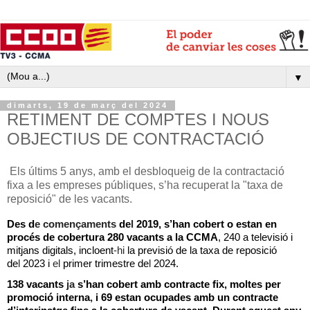
▼
dimarts, 19 de març del 2024
RETIMENT DE COMPTES I NOUS
OBJECTIUS DE CONTRACTACIÓ
Els últims 5 anys, amb el desbloqueig de la contractació
fixa a les empreses públiques, s’ha recuperat la "taxa de
reposició" de les vacants.
Des d
e començaments
de
l
2019, s’han cobert o estan en
procés de cobertura 280 vacants a la CCMA
, 240 a televisió i
mitjans digitals, incloent
-hi
la previsió de la taxa de reposició
de
l
2023 i
el
primer trimestre de
l
2024.
138 vacants
ja
s’han cobert amb contracte fix, moltes per
promoció interna
,
i 69 estan ocupades amb un contracte