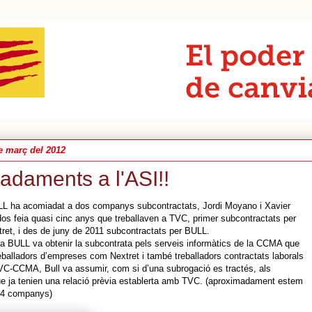
e març del 2012
adaments a l'ASI!!
L ha acomiadat a dos companys subcontractats, Jordi Moyano i Xavier
os feia quasi cinc anys que treballaven a TVC, primer subcontractats per
ret, i des de juny de 2011 subcontractats per BULL.
a BULL va obtenir la subcontrata pels serveis informàtics de la CCMA que
eballadors d’empreses com Nextret i també treballadors contractats laborals
VC-CCMA, Bull va assumir, com si d’una subrogació es tractés, als
ue ja tenien una relació prèvia establerta amb TVC. (aproximadament estem
 14 companys)