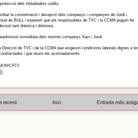
rotecció dels treballadors cedits.
rribar la consternació i decepció dels companys i companyes de Jordi i
ctitud de BULL i esperem que els responsables de TVC i la CCMA puguin fer
decisió tant dràstica i dolorosa.
eadmissió immediata dels nostres companys Xavi i Jordi
 Direcció de TVC i de la CCMA que exigeixin condicions laborals dignes a le
ontractades i que aturin els acomiadaments.
MUNICATS
s recent
Inici
Entrada més antig