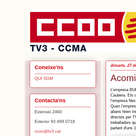
dimarts, 27 d
Coneixe'ns
Acomi
QUI SOM
L’empresa BUL
Caubera. Els d
Contacta'ns
l’empresa Next
Quan l’empres
Extensió 2460
abans feien tr
directes per T
Exterior 93 499 0718
treballadors q
parlant d'uns
ccoo@tv3.cat