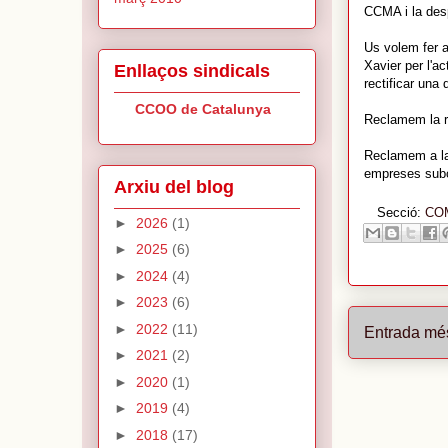
CCMA i la desp
Us volem fer a
Xavier per l'a
Enllaços sindicals
rectificar una 
CCOO de Catalunya
Reclamem la r
Reclamem a la
empreses subc
Arxiu del blog
Secció:
CO
►
2026
(1)
►
2025
(6)
►
2024
(4)
►
2023
(6)
►
2022
(11)
Entrada mé
►
2021
(2)
►
2020
(1)
►
2019
(4)
►
2018
(17)