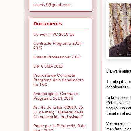
ccootv3@gmail.com
Documents
Conveni TVC 2015-16
Contracte Programa 2024-
2027
Estatut Professional 2018
Llei CCMA 2019
3 anys d’antigu
Proposta de Contracte
Programa dels treballadors
Tot plegat fa 
de TVC
ser absorbits 
Avantprojecte Contracte
Si la responsa
Programa 2013-2016
Catalunya i la
Art. 43 de la llei 7/2010, de
tinguin una co
31 de març, "General de la
treballen al no
Comunicación Audiovisual"
Volem express
Pacte per la Producció, 9 de
manifest un co
març 2010