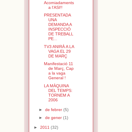
Acomiadaments
a l'ASI!!
PRESENTADA
UNA
DEMANDA A
INSPECCIÓ
DE TREBALL
PE...
TV3 ANIRÀ A LA
VAGA EL 29
DE MARÇ
Manifestació 11
de Març, Cap
a la vaga
General !
LA MÀQUINA
DEL TEMPS:
TORNEM A
2006
►
de febrer
(5)
►
de gener
(1)
►
2011
(32)