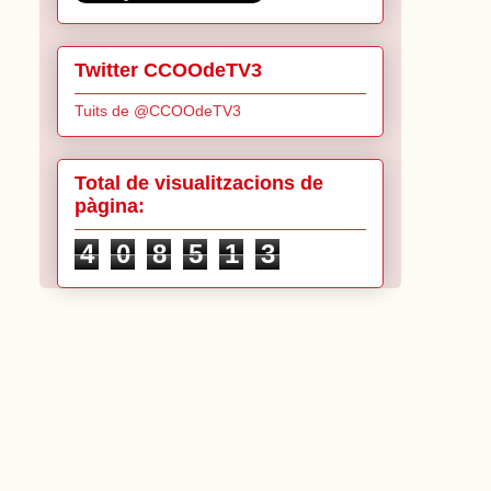
Twitter CCOOdeTV3
Tuits de @CCOOdeTV3
Total de visualitzacions de
pàgina:
4
0
8
5
1
3