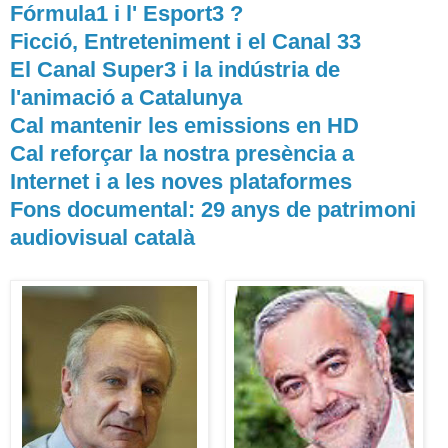
Fórmula1 i l' Esport3 ?
Ficció, Entreteniment i el Canal 33
El Canal Super3 i la indústria de
l'animació a Catalunya
Cal mantenir les emissions en HD
Cal reforçar la nostra presència a
Internet i a les noves plataformes
Fons documental: 29 anys de patrimoni
audiovisual català