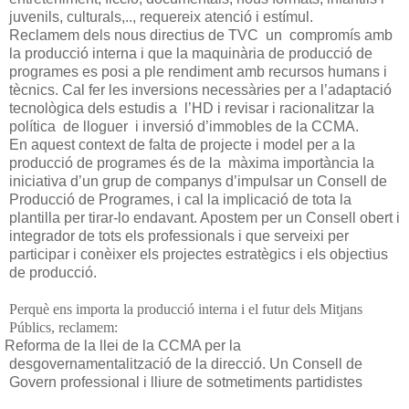
juvenils, culturals,.., requereix atenció i estímul.
Reclamem dels nous directius de TVC un compromís amb
la producció interna i que la maquinària de producció de
programes es posi a ple rendiment amb recursos humans i
tècnics. Cal fer les inversions necessàries per a l’adaptació
tecnològica dels estudis a l’HD i revisar i racionalitzar la
política de lloguer i inversió d’immobles de la CCMA.
En aquest context de falta de projecte i model per a la
producció de programes és de la màxima importància la
iniciativa d’un grup de companys d’impulsar un Consell de
Producció de Programes, i cal la implicació de tota la
plantilla per tirar-lo endavant. Apostem per un Consell obert i
integrador de tots els professionals i que serveixi per
participar i conèixer els projectes estratègics i els objectius
de producció.
Perquè ens importa la producció interna i el futur dels Mitjans
Públics, reclamem:
Reforma de la llei de la CCMA per la
desgovernamentalització de la direcció. Un Consell de
Govern professional i lliure de sotmetiments partidistes