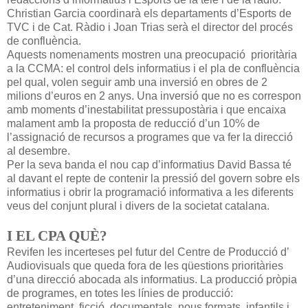
Christian Garcia coordinarà els departaments d’Esports de
TVC i de Cat. Ràdio i Joan Trias serà el director del procés
de confluència.
Aquests nomenaments mostren una preocupació prioritària
a la CCMA: el control dels informatius i el pla de confluència
pel qual, volen seguir amb una inversió en obres de 2
milions d’euros en 2 anys. Una inversió que no es correspon
amb moments d’inestabilitat pressupostària i que encaixa
malament amb la proposta de reducció d’un 10% de
l’assignació de recursos a programes que va fer la direcció
al desembre.
Per la seva banda el nou cap d’informatius David Bassa té
al davant el repte de contenir la pressió del govern sobre els
informatius i obrir la programació informativa a les diferents
veus del conjunt plural i divers de la societat catalana.
I EL CPA QUÈ?
Revifen les incerteses pel futur del Centre de Producció d’
Audiovisuals que queda fora de les qüestions prioritàries
d’una direcció abocada als informatius. La producció pròpia
de programes, en totes les línies de producció:
entreteniment, ficció, documentals, nous formats, infantils i