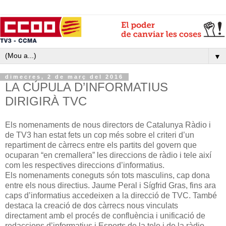
▼
dimecres, 2 de març del 2016
LA CÚPULA D’INFORMATIUS
DIRIGIRÀ TVC
Els nomenaments de nous directors de Catalunya Ràdio i
de TV3 han estat fets un cop més sobre el criteri d’un
repartiment de càrrecs entre els partits del govern que
ocuparan “en cremallera” les direccions de ràdio i tele així
com les respectives direccions d’informatius.
Els nomenaments coneguts són tots masculins, cap dona
entre els nous directius. Jaume Peral i Sígfrid Gras, fins ara
caps d’informatius accedeixen a la direcció de TVC. També
destaca la creació de dos càrrecs nous vinculats
directament amb el procés de confluència i unificació de
redaccions d’informatius i Esports de la tele i de la ràdio.