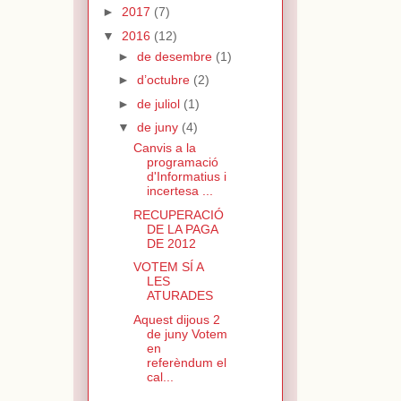
►
2017
(7)
▼
2016
(12)
►
de desembre
(1)
►
d’octubre
(2)
►
de juliol
(1)
▼
de juny
(4)
Canvis a la
programació
d'Informatius i
incertesa ...
RECUPERACIÓ
DE LA PAGA
DE 2012
VOTEM SÍ A
LES
ATURADES
Aquest dijous 2
de juny Votem
en
referèndum el
cal...