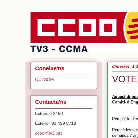
dimecres, 1 d
Coneixe'ns
VOTE
QUI SOM
Aquest dijou
Contacta'ns
Comitè d’Em
Extensió 2460
Perquè la dire
Exterior 93 499 0718
Perquè les vag
ccoo@tv3.cat
demanda 7 any