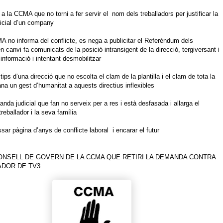
a la CCMA que no torni a fer servir el nom dels treballadors per justificar la
icial d’un company
 no informa del conflicte, es nega a publicitar el Referèndum dels
en canvi fa comunicats de la posició intransigent de la direcció, tergiversant i
informació i intentant desmobilitzar
ips d’una direcció que no escolta el clam de la plantilla i el clam de tota la
a un gest d’humanitat a aquests directius inflexibles
nda judicial que fan no serveix per a res i està desfasada i allarga el
reballador i la seva família
sar pàgina d’anys de conflicte laboral i encarar el futur
CONSELL DE GOVERN DE LA CCMA QUE RETIRI LA DEMANDA CONTRA
ADOR DE TV3