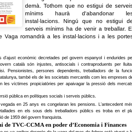
demà. Tothom que no estigui de servei
mínims haurà d'abandonar le
instal·lacions. Ningú que no estigui d
serveis mínims ha de venir a treballar. E
 Vaga romandrà a les instal·lacions i a les porte
 d'ajust econòmic decretades pel govern espanyol i endurides pe
overn català són injustes, antisocials i contraproduents per lluita
isi. Pensionistes, persones dependents, treballadors de la funci
 Catalunya, també els de les societats mercantils com les empreses d
les víctimes propiciatòries per apaivagar la pressió dels mercat
ersió pública en polítiques socials i serveis públics.
 vegada en 25 anys es congelaran les pensions. L'antecedent mé
tallades en els sous dels treballadors públics es troba en el pl
ció de 1959 del govern franquista.
ni de TVC-CCMA en poder d’Economia i Finances