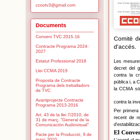
ccootv3@gmail.com
Documents
Conveni TVC 2015-16
Comitè de
d'accés.
Contracte Programa 2024-
2027
Estatut Professional 2018
Les mesures
decret del g
Llei CCMA 2019
contra la cr
Proposta de Contracte
pública i, a
Programa dels treballadors
la CCMA són 
de TVC
Avantprojecte Contracte
contra la inv
Programa 2013-2016
Per primera
Art. 43 de la llei 7/2010, de
recent de re
31 de març, "General de la
d'estabilitza
Comunicación Audiovisual"
El Conve
Pacte per la Producció, 9 de
març 2010