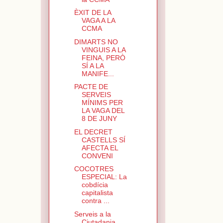
ÈXIT DE LA
VAGA A LA
CCMA
DIMARTS NO
VINGUIS A LA
FEINA, PERÒ
SÍ A LA
MANIFE...
PACTE DE
SERVEIS
MÍNIMS PER
LA VAGA DEL
8 DE JUNY
EL DECRET
CASTELLS SÍ
AFECTA EL
CONVENI
COCOTRES
ESPECIAL: La
cobdícia
capitalista
contra ...
Serveis a la
Ciutadania