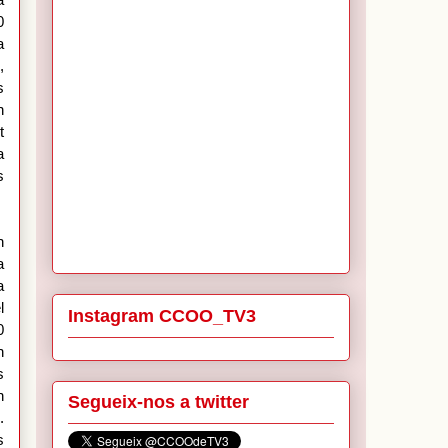
a
0
a
,
s
n
t
a
s
n
a
a
l
Instagram CCOO_TV3
0
n
s
n
Segueix-nos a twitter
.
s