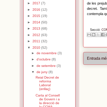
►
2017
(7)
de les prejub
decret. Tam
►
2016
(12)
contempla qu
►
2015
(19)
►
2014
(50)
►
2013
(68)
Secció:
CO
►
2012
(63)
►
2011
(32)
▼
2010
(52)
►
de novembre
(3)
Entrada mé
►
d’octubre
(8)
►
de setembre
(3)
▼
de juny
(8)
Reial Decret de
reforma
Laboral
(enllaç)
Carta al Consell
de Govern i a
la direcció de
la CCMA