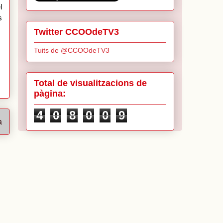
l
s
Twitter CCOOdeTV3
Tuits de @CCOOdeTV3
Total de visualitzacions de
pàgina:
4
0
8
0
0
9
a