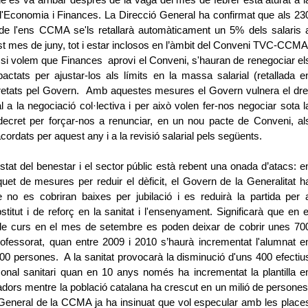
ue es va arribar després de la vaga del mes de febrer està aturat a l
d'Economia i Finances. La Direcció General ha confirmat que als 23
 de l'ens CCMA se'ls retallarà automàticament un 5% dels salaris 
est mes de juny, tot i estar inclosos en l’àmbit del Conveni TVC-CCMA
 si volem que Finances aprovi el Conveni, s'hauran de renegociar el
actats per ajustar-los als límits en la massa salarial (retallada e
retats pel Govern.
Amb aquestes mesures el Govern vulnera el dre
l a la negociació col·lectiva i per això volen fer-nos negociar sota l
decret per forçar-nos a renunciar, en un nou pacte de Conveni, al
ordats per aquest any i a la revisió salarial pels següents.
stat del benestar i el sector públic està rebent una onada d’atacs:
e
uet de mesures per reduir el dèficit, el Govern de la Generalitat h
 no es cobriran baixes per jubilació i es reduirà la partida per 
titut i de reforç en la sanitat i l'ensenyament. Significarà que en e
 de curs en el mes de setembre es poden deixar de cobrir unes 70
ofessorat, quan entre 2009 i 2010 s’haurà incrementat l'alumnat e
0 persones. A la sanitat provocarà la disminució d'uns 400 efectiu
sonal sanitari quan en 10 anys només ha incrementat la plantilla e
ladors mentre la població catalana ha crescut en un milió de persones
General de la CCMA ja ha insinuat que vol especular amb les place