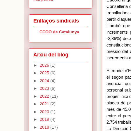
L'acord al q
Conselleria 
treballadors
partir d'aqu
Enllaços sindicals
i també, que
CCOO de Catalunya
increments p
-2,86%) dec
constituciona
pressió del 
Arxiu del blog
increments ac
►
2026
(1)
El model d’E
►
2025
(6)
el segon paq
►
2024
(4)
anunciat que
►
2023
(6)
personal subs
►
2022
(11)
proper inici
places de pr
►
2021
(2)
més de 45.00
►
2020
(1)
entre el per
►
2019
(4)
2.754 trebal
►
2018
(17)
La Direcció 