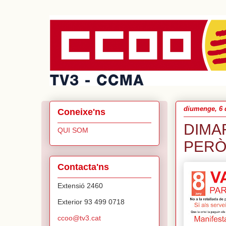
diumenge, 6 
Coneixe'ns
DIMAR
QUI SOM
PERÒ 
Contacta'ns
Extensió 2460
Exterior 93 499 0718
ccoo@tv3.cat