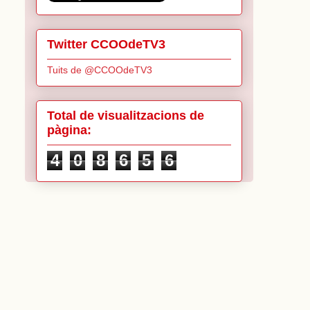
Twitter CCOOdeTV3
Tuits de @CCOOdeTV3
Total de visualitzacions de
pàgina:
4
0
8
6
5
6