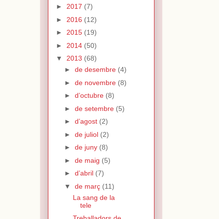
►
2017
(7)
►
2016
(12)
►
2015
(19)
►
2014
(50)
▼
2013
(68)
►
de desembre
(4)
►
de novembre
(8)
►
d’octubre
(8)
►
de setembre
(5)
►
d’agost
(2)
►
de juliol
(2)
►
de juny
(8)
►
de maig
(5)
►
d’abril
(7)
▼
de març
(11)
La sang de la
tele
Treballadors de