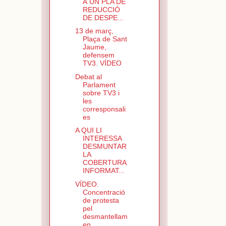
Á UN PLA DE
REDUCCIÓ
DE DESPE...
13 de març,
Plaça de Sant
Jaume,
defensem
TV3. VÍDEO
Debat al
Parlament
sobre TV3 i
les
corresponsali
es
A QUI LI
INTERESSA
DESMUNTAR
LA
COBERTURA
INFORMAT...
VÍDEO.
Concentració
de protesta
pel
desmantellam
en...