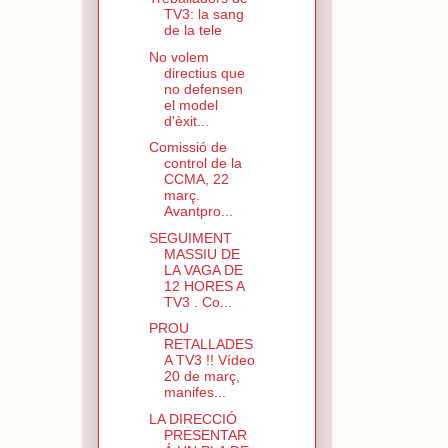
TV3: la sang
de la tele
No volem
directius que
no defensen
el model
d'èxit...
Comissió de
control de la
CCMA, 22
març.
Avantpro...
SEGUIMENT
MASSIU DE
LA VAGA DE
12 HORES A
TV3 . Co...
PROU
RETALLADES
A TV3 !! Vídeo
20 de març,
manifes...
LA DIRECCIÓ
PRESENTAR