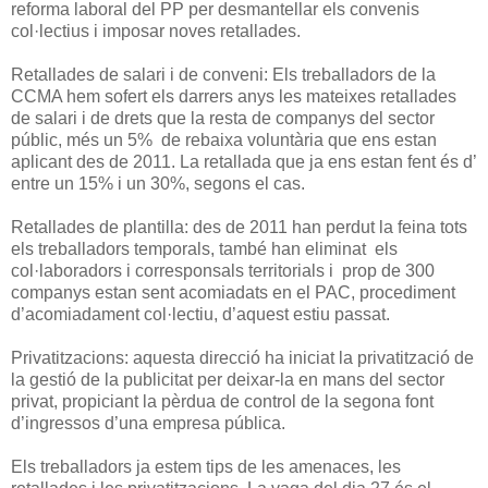
reforma laboral del PP per desmantellar els convenis
col·lectius i imposar noves retallades.
Retallades de salari i de conveni: Els treballadors de la
CCMA hem sofert els darrers anys les mateixes retallades
de salari i de drets que la resta de companys del sector
públic, més un 5% de rebaixa voluntària que ens estan
aplicant des de 2011. La retallada que ja ens estan fent és d’
entre un 15% i un 30%, segons el cas.
Retallades de plantilla: des de 2011 han perdut la feina tots
els treballadors temporals, també han eliminat els
col·laboradors i corresponsals territorials i prop de 300
companys estan sent acomiadats en el PAC, procediment
d’acomiadament col·lectiu, d’aquest estiu passat.
Privatitzacions: aquesta direcció ha iniciat la privatització de
la gestió de la publicitat per deixar-la en mans del sector
privat, propiciant la pèrdua de control de la segona font
d’ingressos d’una empresa pública.
Els treballadors ja estem tips de les amenaces, les