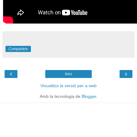
Comparteix
‹
›
Inici
Visualitza la versió per a web
Amb la tecnologia de
Blogger
.