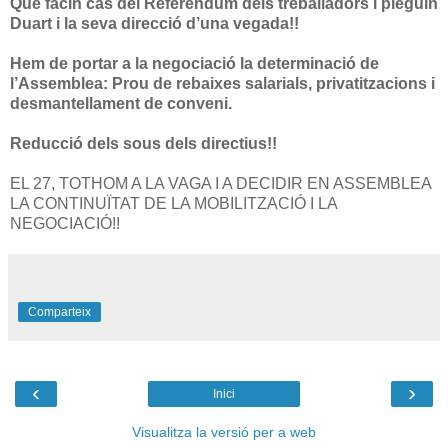
Que facin cas del Referèndum dels treballadors i pleguin
Duart i la seva direcció d’una vegada!!
Hem de portar a la negociació la determinació de
l’Assemblea: Prou de rebaixes salarials, privatitzacions i
desmantellament de conveni.
Reducció dels sous dels directius!!
EL 27, TOTHOM A LA VAGA I A DECIDIR EN ASSEMBLEA
LA CONTINUÏTAT DE LA MOBILITZACIÓ I LA
NEGOCIACIÓ!!
Comparteix
‹
›
Inici
Visualitza la versió per a web