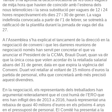
de mitja hora que havien de coincidir amb l’estrena dels
nous telenotícies i la seva substitució per vagues de 12 i 24
hores respectivament els dies 27 i 30 de gener. La vaga
indefinida convocada a partir de l’1 de febrer, se sotmetrà a
ratificació de la plantilla durant la jornada de vaga del dia
27.
A l’Assemblea s’ha explicat el tancament de la direcció en la
negociació de conveni i que les darreres reunions de
negociació només han servit per concretar el que va
anunciar el President de la CCMA, Brauli Duart, quan va dir
que la única cosa que volen acordar és la retallada salarial
abans del 31 de gener, data en que expira la vigència del
Conveni. Duart vol retallar al voltant de 15 milions d’euros la
partida de personal, xifra que concretarà amb més precisió
aquest divendres.
En la negociació, els representants dels treballadors han
argumentat reiteradament que el cost humà de l’ERO que
ens han infligit des de 2013 a 2016, haurà representat una
rebaixa de quasi 40 milions d’euros en els pròxims 4 anys
en el pressupost de personal. El Comitè ha presentat a la