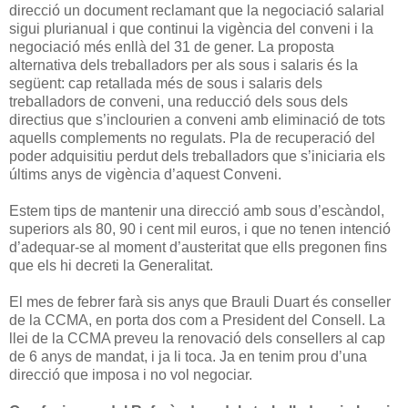
direcció un document reclamant que la negociació salarial
sigui plurianual i que continui la vigència del conveni i la
negociació més enllà del 31 de gener. La proposta
alternativa dels treballadors per als sous i salaris és la
següent: cap retallada més de sous i salaris dels
treballadors de conveni, una reducció dels sous dels
directius que s’inclourien a conveni amb eliminació de tots
aquells complements no regulats. Pla de recuperació del
poder adquisitiu perdut dels treballadors que s’iniciaria els
últims anys de vigència d’aquest Conveni.
Estem tips de mantenir una direcció amb sous d’escàndol,
superiors als 80, 90 i cent mil euros, i que no tenen intenció
d’adequar-se al moment d’austeritat que ells pregonen fins
que els hi decreti la Generalitat.
El mes de febrer farà sis anys que Brauli Duart és conseller
de la CCMA, en porta dos com a President del Consell. La
llei de la CCMA preveu la renovació dels consellers al cap
de 6 anys de mandat, i ja li toca. Ja en tenim prou d’una
direcció que imposa i no vol negociar.